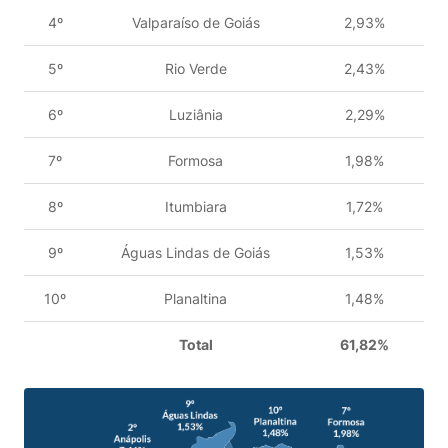
4º
Valparaíso de Goiás
2,93%
5º
Rio Verde
2,43%
6º
Luziânia
2,29%
7º
Formosa
1,98%
8º
Itumbiara
1,72%
9º
Águas Lindas de Goiás
1,53%
10º
Planaltina
1,48%
Total
61,82%