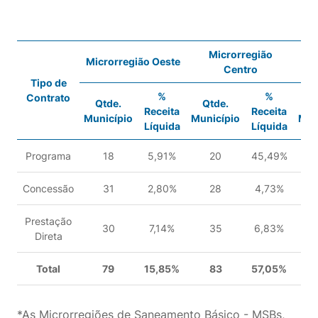
Microrregião
Microrregião Oeste
Mic
Centro
Tipo de
%
%
Contrato
Qtde.
Qtde.
Q
Receita
Receita
Município
Município
Mun
Líquida
Líquida
Programa
18
5,91%
20
45,49%
Concessão
31
2,80%
28
4,73%
Prestação
30
7,14%
35
6,83%
Direta
Total
79
15,85%
83
57,05%
*As Microrregiões de Saneamento Básico - MSBs,