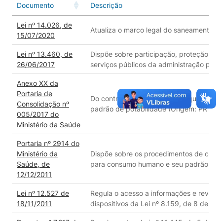
Documento
Descrição
Lei nº 14.026, de
Atualiza o marco legal do saneamento b
15/07/2020
Lei nº 13.460, de
Dispõe sobre participação, proteção e d
26/06/2017
serviços públicos da administração públ
Anexo XX da
Portaria de
Do controle e da vigilância da qualida
Consolidação nº
padrão de potabilidade (Origem: PRT 
005/2017 do
Ministério da Saúde
Portaria nº 2914 do
Ministério da
Dispõe sobre os procedimentos de contr
Saúde, de
para consumo humano e seu padrão de p
12/12/2011
Lei nº 12.527 de
Regula o acesso a informações e revoga 
18/11/2011
dispositivos da Lei nº 8.159, de 8 de jan